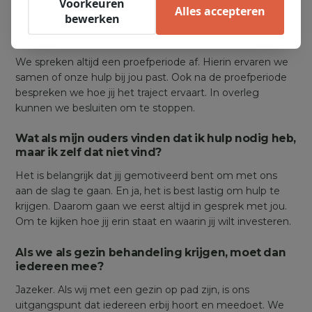
Voorkeuren
Alles accepteren
bewerken
Ik ben bij jullie een traject gestart, maar ik wil
niet meer verder. Wat nu?
We spreken altijd een proefperiode af. Hierin ervaren we
samen of onze hulp bij jou past. Ook na de proefperiode
bespreken we hoe jij het traject ervaart. In overleg
kunnen we besluiten om te stoppen.
Wat als mijn ouders vinden dat ik hulp nodig heb,
maar ik zelf dat niet vind?
Het is belangrijk dat jij gemotiveerd bent om met ons
aan de slag te gaan. En ja, het is best lastig om hulp te
krijgen. Daarom gaan we eerst altijd in gesprek met jou.
Om te kijken hoe jij erin staat en waarin jij wilt investeren.
Als we als gezin behandeling krijgen, moet dan
iedereen mee?
Jazeker. Als wij met een gezin op pad zijn, is ons
uitgangspunt dat iedereen erbij hoort en meedoet. We